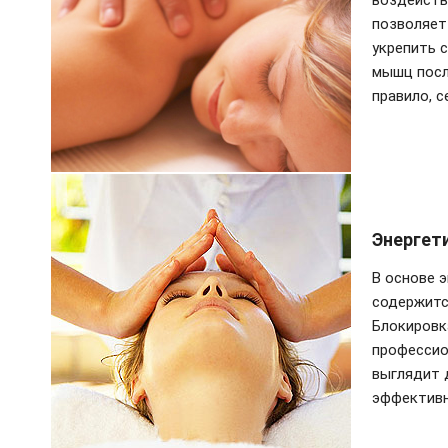
воздейству
позволяет
укрепить 
мышц посл
правило, 
Энергет
В основе 
содержится
Блокировк
профессио
выглядит 
эффектив