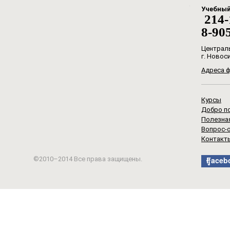
Учебный 
214-
8-90
Централ
г. Новос
Адреса 
Курсы
Добро по
Полезна
Вопрос-
Контакт
©2010–2014 Все права защищены.
Faceb