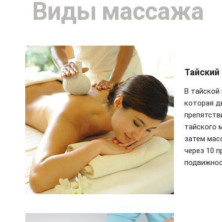
Виды массажа
Тайский
В тайской 
которая д
препятств
тайского 
затем мас
через 10 
подвижнос