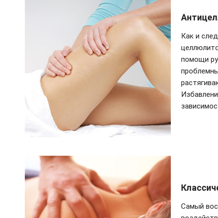
Антице
Как и след
целлюлито
помощи ру
проблемны
растягива
Избавлени
зависимос
Классич
Самый вос